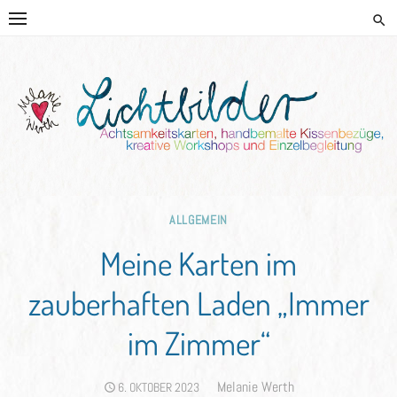
Skip
to
content
HANDGEMALTE KISSEN UND
KREATIVE BEGLEITUNG
ALLGEMEIN
Meine Karten im
zauberhaften Laden „Immer
im Zimmer“
Author
Melanie Werth
POSTED
6. OKTOBER 2023