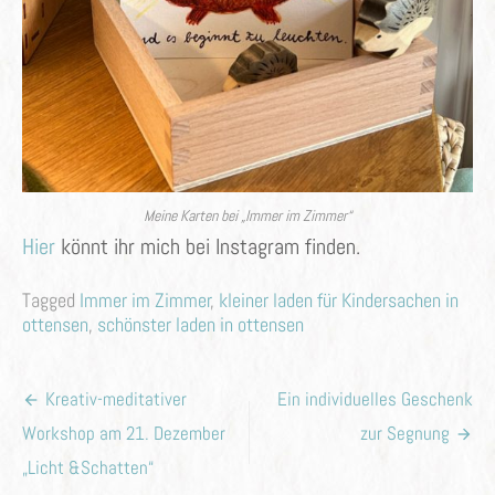
Meine Karten bei „Immer im Zimmer“
Hier
könnt ihr mich bei Instagram finden.
Tagged
Immer im Zimmer
,
kleiner laden für Kindersachen in
ottensen
,
schönster laden in ottensen
Beitragsnavigation
Kreativ-meditativer
Ein individuelles Geschenk
Workshop am 21. Dezember
zur Segnung
„Licht &Schatten“