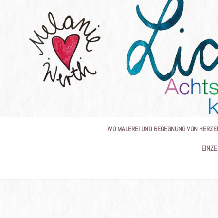
Skip
to
content
WO MALEREI UND BEGEGNUNG VON HERZE
EINZE