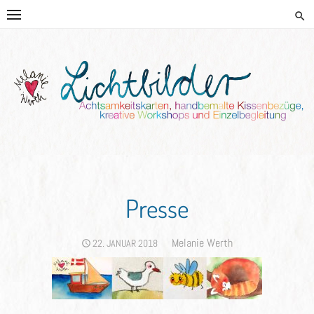
Skip
to
content
HANDGEMALTE KISSEN UND
KREATIVE BEGLEITUNG
Presse
Author
Melanie Werth
POSTED
22. JANUAR 2018
ON