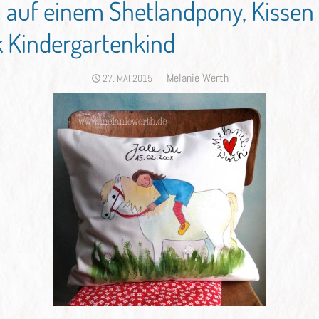
 auf einem Shetlandpony, Kissen
 Kindergartenkind
Author
Melanie Werth
POSTED
27. MAI 2015
ON