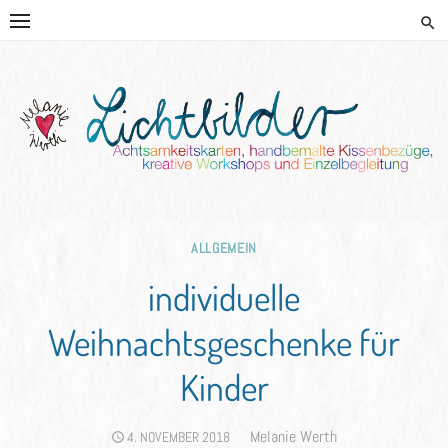
Skip
to
content
HANDGEMALTE KISSEN UND
KREATIVE BEGLEITUNG
ALLGEMEIN
individuelle
Weihnachtsgeschenke für
Kinder
Author
Melanie Werth
POSTED
4. NOVEMBER 2018