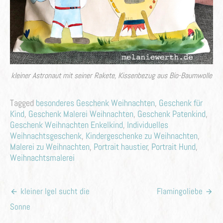
kleiner Astronaut mit seiner Rakete, Kissenbezug aus Bio-Baumwolle
Tagged
besonderes Geschenk Weihnachten
,
Geschenk für
Kind
,
Geschenk Malerei Weihnachten
,
Geschenk Patenkind
,
Geschenk Weihnachten Enkelkind
,
Individuelles
Weihnachtsgeschenk
,
Kindergeschenke zu Weihnachten
,
Malerei zu Weihnachten
,
Portrait haustier
,
Portrait Hund
,
Weihnachtsmalerei
Beitragsnavigation
kleiner Igel sucht die
Flamingoliebe
Sonne