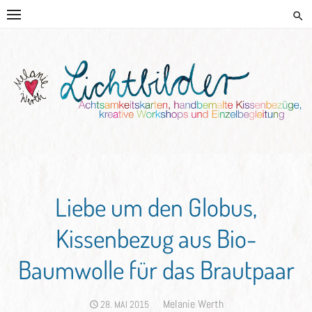
Skip
to
content
HANDGEMALTE KISSEN UND
KREATIVE BEGLEITUNG
Liebe um den Globus,
Kissenbezug aus Bio-
Baumwolle für das Brautpaar
Author
Melanie Werth
POSTED
28. MAI 2015