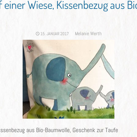
f einer Wiese, Kissenbezug aus B
Author
Melanie Werth
POSTED
15. JANUAR 2017
ON
 Kissenbezug aus Bio-Baumwolle, Geschenk zur Taufe