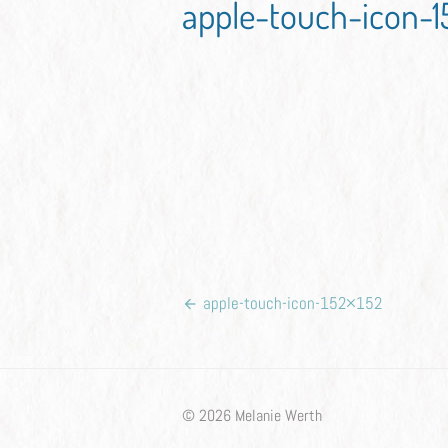
apple-touch-icon-1
Beitragsnavigation
apple-touch-icon-152×152
© 2026 Melanie Werth