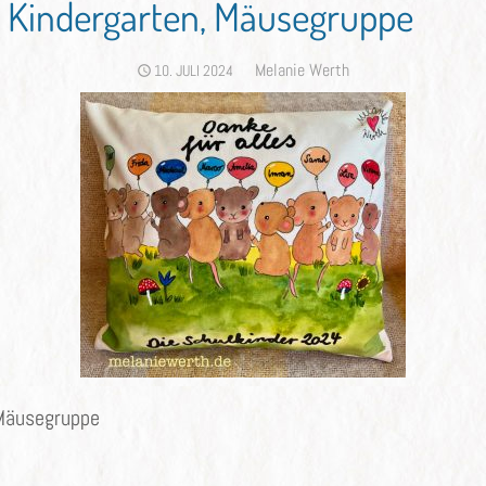
 Kindergarten, Mäusegruppe
Author
Melanie Werth
POSTED
10. JULI 2024
ON
 Mäusegruppe