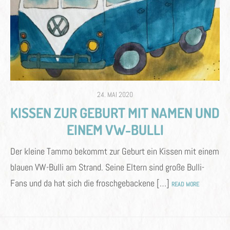
POSTED
24. MAI 2020
ON
KISSEN ZUR GEBURT MIT NAMEN UND
EINEM VW-BULLI
Der kleine Tammo bekommt zur Geburt ein Kissen mit einem
blauen VW-Bulli am Strand. Seine Eltern sind große Bulli-
Fans und da hat sich die froschgebackene […]
READ MORE