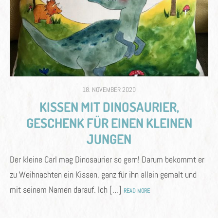
POSTED
18. NOVEMBER 2020
ON
KISSEN MIT DINOSAURIER,
GESCHENK FÜR EINEN KLEINEN
JUNGEN
Der kleine Carl mag Dinosaurier so gern! Darum bekommt er
zu Weihnachten ein Kissen, ganz für ihn allein gemalt und
mit seinem Namen darauf. Ich […]
READ MORE