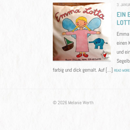
POSTED
3. JANU
ON
EIN 
LOT
Emma 
einen 
und ei
Segelb
farbig und dick gemalt. Auf […]
READ MORE
© 2026 Melanie Werth