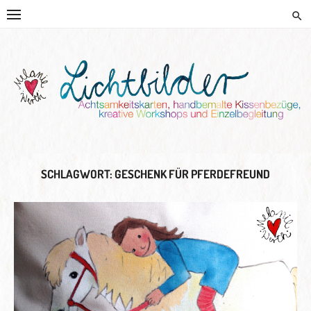
Skip
to
content
HANDGEMALTE KISSEN UND
KREATIVE BEGLEITUNG
SCHLAGWORT:
GESCHENK FÜR PFERDEFREUND