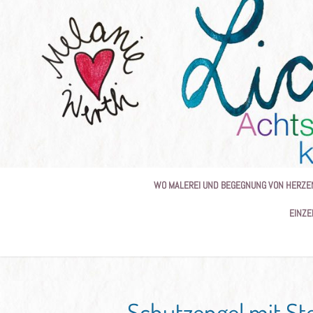
Skip
to
content
WO MALEREI UND BEGEGNUNG VON HERZE
EINZE
Schutzengel mit St