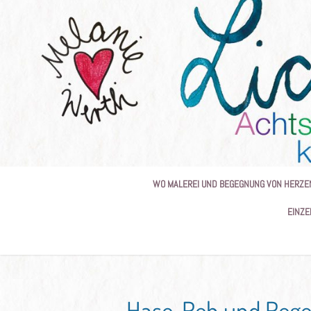
Skip
to
content
WO MALEREI UND BEGEGNUNG VON HERZE
EINZE
Hase, Reh und Rege