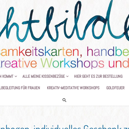
HANDGEMALTE KISSEN UND KREATIVE
N KOMMT
ALLE MEINE KISSENBEZÜGE
HIER GEHT ES ZUR BESTELLUNG
LBEGLEITUNG FÜR FRAUEN
KREATIV-MEDITATIVE WORKSHOPS
GOLDFEUER
nbogen, individuelles Geschenk z