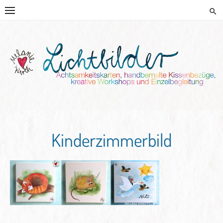
Skip
to
content
HANDGEMALTE KISSEN UND
KREATIVE BEGLEITUNG
Kinderzimmerbild