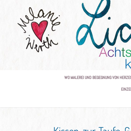
Skip
to
content
WO MALEREI UND BEGEGNUNG VON HERZE
EINZE
Kissen-zur-Taufe-G