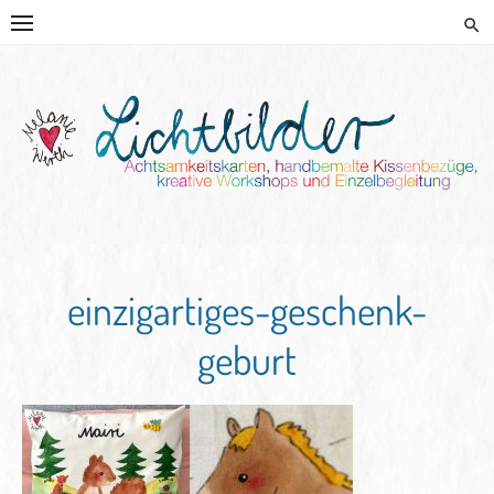
Skip
to
content
HANDGEMALTE KISSEN UND
KREATIVE BEGLEITUNG
einzigartiges-geschenk-
geburt