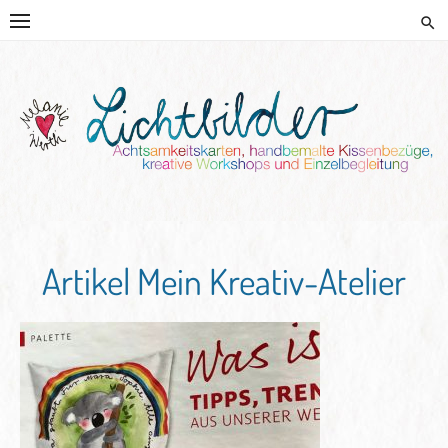
Skip
to
content
HANDGEMALTE KISSEN UND
KREATIVE BEGLEITUNG
Artikel Mein Kreativ-Atelier