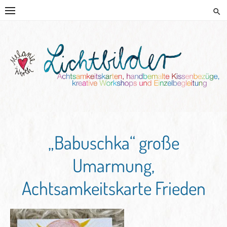
Skip
to
content
HANDGEMALTE KISSEN UND
KREATIVE BEGLEITUNG
„Babuschka“ große
Umarmung,
Achtsamkeitskarte Frieden